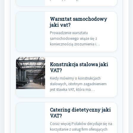
zastanawia się nad kluczowym…
Warsztat samochodowy
jaki vat?
Prowadzenie warsztatu
samochodowego wiąże się z
koniecznością zrozumienia i
prawidłowego stosowania przepisów
dotyczących podatku od…
Konstrukcja stalowa jaki
VAT?
Kiedy mówimy o konstrukcjach
stalowych, istotnym zagadnieniem
jest stawka VAT, która ma
zastosowanie do tego…
Catering dietetyczny jaki
VAT?
Coraz więcej Polaków decyduje się na
korzystanie z usług firm oferujących