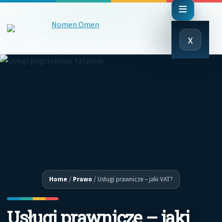
Close
x
Menu
Home
/
Prawo
/
Usługi prawnicze – jaki VAT?
Usługi prawnicze – jaki