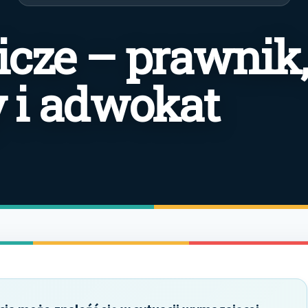
icze – prawnik,
 i adwokat