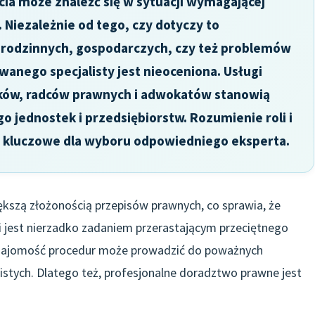
a może znaleźć się w sytuacji wymagającej
Niezależnie od tego, czy dotyczy to
 rodzinnych, gospodarczych, czy też problemów
wanego specjalisty jest nieoceniona. Usługi
ków, radców prawnych i adwokatów stanowią
jednostek i przedsiębiorstw. Rozumienie roli i
t kluczowe dla wyboru odpowiedniego eksperta.
ększą złożonością przepisów prawnych, co sprawia, że
i jest nierzadko zadaniem przerastającym przeciętnego
eznajomość procedur może prowadzić do poważnych
istych. Dlatego też, profesjonalne doradztwo prawne jest