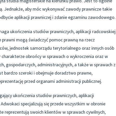
ła studia magisterskie na kierunku prawo. Jest to ogólne
czą. Jednakże, aby móc wykonywać zawody prawnicze takie
odbycie aplikacji prawniczej i zdanie egzaminu zawodowego.
ga ukończenia studiów prawniczych, aplikacji radcowskiej
e prawni mogą świadczyć pomoc prawną na rzecz
rców, jednostek samorządu terytorialnego oraz innych osób
w charakterze obrońcy w sprawach o wykroczenia oraz w
h, gospodarczych, administracyjnych, a także w sprawach z
est bardzo szeroki i obejmuje doradztwo prawne,
prezentację przed organami administracji publicznej.
jący ukończenia studiów prawniczych, aplikacji
Adwokaci specjalizują się przede wszystkim w obronie
że reprezentują swoich klientów w sprawach cywilnych,