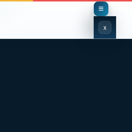
Close
x
Menu