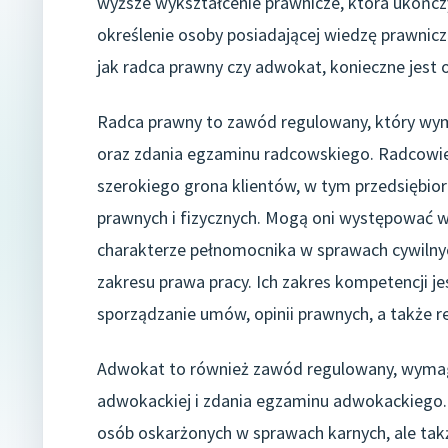
wyższe wykształcenie prawnicze, która ukończy
określenie osoby posiadającej wiedzę prawni
jak radca prawny czy adwokat, konieczne jest 
Radca prawny to zawód regulowany, który wyma
oraz zdania egzaminu radcowskiego. Radcowi
szerokiego grona klientów, w tym przedsiębio
prawnych i fizycznych. Mogą oni występować 
charakterze pełnomocnika w sprawach cywilnyc
zakresu prawa pracy. Ich zakres kompetencji j
sporządzanie umów, opinii prawnych, a także re
Adwokat to również zawód regulowany, wymaga
adwokackiej i zdania egzaminu adwokackiego. 
osób oskarżonych w sprawach karnych, ale tak