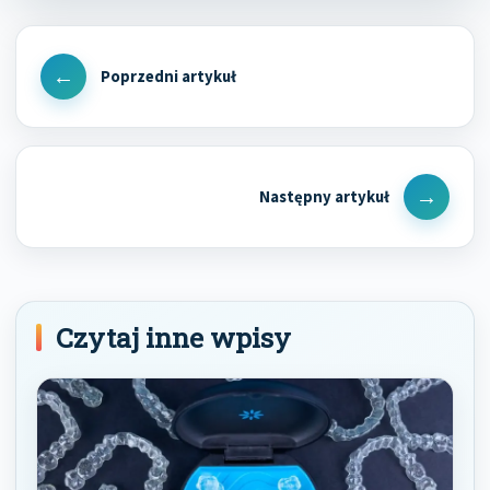
Nawigacja
wpisu
Previous
Post
Next
Post
Czytaj inne wpisy