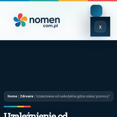
Close
x
Menu
Home
/
Zdrowie
/
Uzależnienie od narkotyków gdzie szukać pomocy?
Uzależnienie od