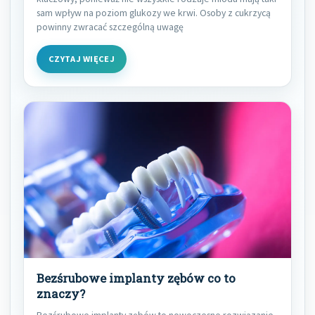
sam wpływ na poziom glukozy we krwi. Osoby z cukrzycą
powinny zwracać szczególną uwagę
CZYTAJ WIĘCEJ
Bezśrubowe implanty zębów co to
znaczy?
Bezśrubowe implanty zębów to nowoczesne rozwiązanie