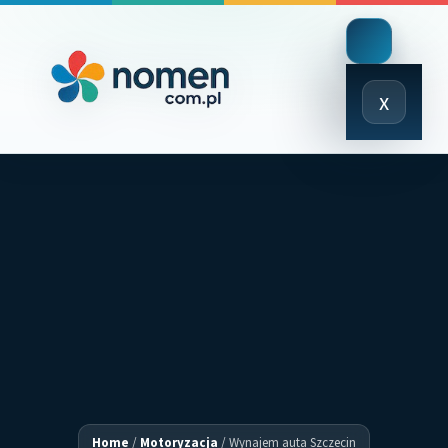
Close
x
Menu
Home
/
Motoryzacja
/
Wynajem auta Szczecin