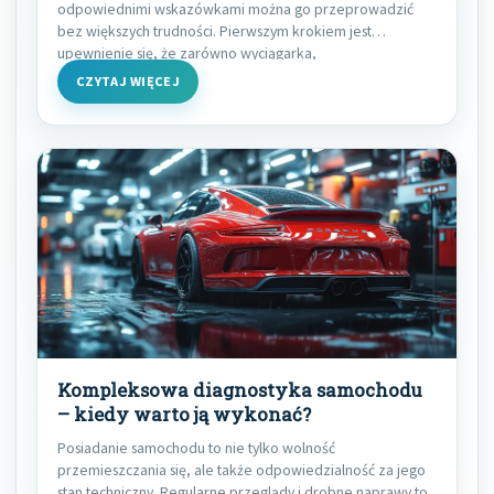
odpowiednimi wskazówkami można go przeprowadzić
bez większych trudności. Pierwszym krokiem jest
upewnienie się, że zarówno wyciągarka,
CZYTAJ WIĘCEJ
Kompleksowa diagnostyka samochodu
– kiedy warto ją wykonać?
Posiadanie samochodu to nie tylko wolność
przemieszczania się, ale także odpowiedzialność za jego
stan techniczny. Regularne przeglądy i drobne naprawy to