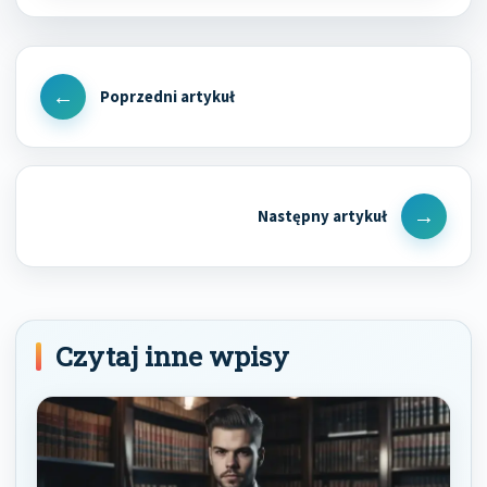
Nawigacja
wpisu
Previous
Post
Next
Post
Czytaj inne wpisy