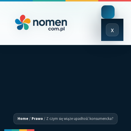
Close
x
Menu
Home
/
Prawo
/
Z czym się wiąże upadłość konsumencka?