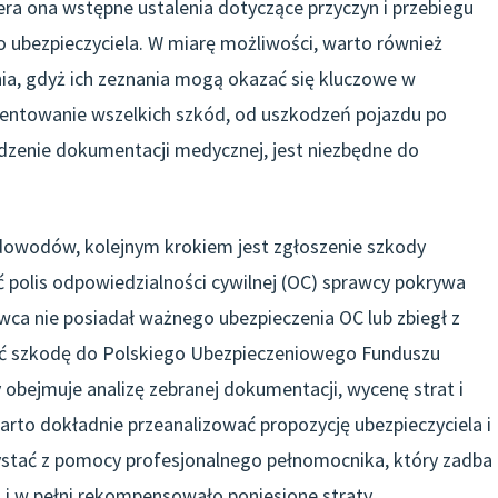
era ona wstępne ustalenia dotyczące przyczyn i przebiegu
o ubezpieczyciela. W miarę możliwości, warto również
a, gdyż ich zeznania mogą okazać się kluczowe w
mentowanie wszelkich szkód, od uszkodzeń pojazdu po
madzenie dokumentacji medycznej, jest niezbędne do
u dowodów, kolejnym krokiem jest zgłoszenie szkody
 polis odpowiedzialności cywilnej (OC) sprawcy pokrywa
ca nie posiadał ważnego ubezpieczenia OC lub zbiegł z
ić szkodę do Polskiego Ubezpieczeniowego Funduszu
 obejmuje analizę zebranej dokumentacji, wycenę strat i
to dokładnie przeanalizować propozycję ubezpieczyciela i
zystać z pomocy profesjonalnego pełnomocnika, który zadba
i w pełni rekompensowało poniesione straty.