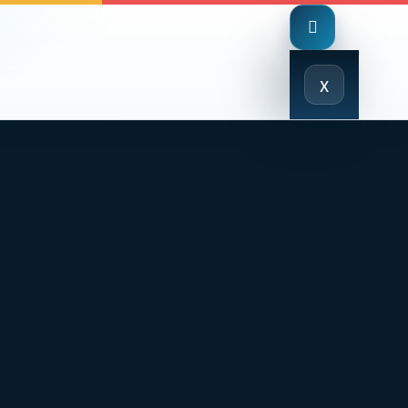
Close
x
Menu