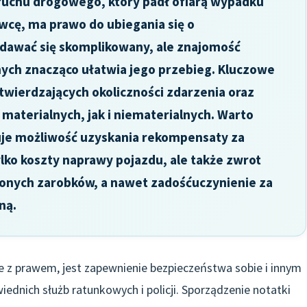
ruchu drogowego, który padł ofiarą wypadku
cę, ma prawo do ubiegania się o
dawać się skomplikowany, ale znajomość
ch znacząco ułatwia jego przebieg. Kluczowe
wierdzających okoliczności zdarzenia oraz
materialnych, jak i niematerialnych. Warto
uje możliwość uzyskania rekompensaty za
ylko koszty naprawy pojazdu, ale także zwrot
aconych zarobków, a nawet zadośćuczynienie za
ną.
 z prawem, jest zapewnienie bezpieczeństwa sobie i innym
nich służb ratunkowych i policji. Sporządzenie notatki