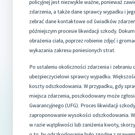
policyjnej jest niezwykle ważne, ponieważ zawi
zdarzenia, a także dane sprawcy wypadku i jeg
zebrać dane kontaktowe od świadków zdarzeni
późniejszym procesie likwidacji szkody. Doku
obrażenia ciała, poprzez robienie zdjęć i gro
wykazania zakresu poniesionych strat.
Po ustaleniu okoliczności zdarzenia i zebrani
ubezpieczycielowi sprawcy wypadku. Większość
koszty odszkodowania. W przypadku, gdy spraw
miejsca zdarzenia, poszkodowany może zgłos
Gwarancyjnego (UFG). Proces likwidacji szkody
zaproponowanie wysokości odszkodowania. War
w razie wątpliwości lub zaniżenia kwoty, skor
o to, by odszkodowanie było zgodne z prawem 