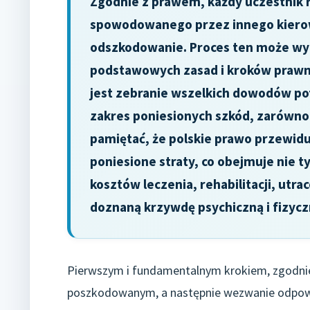
Zgodnie z prawem, każdy uczestnik 
spowodowanego przez innego kierow
odszkodowanie. Proces ten może wy
podstawowych zasad i kroków prawny
jest zebranie wszelkich dowodów pot
zakres poniesionych szkód, zarówno 
pamiętać, że polskie prawo przewid
poniesione straty, co obejmuje nie t
kosztów leczenia, rehabilitacji, utr
doznaną krzywdę psychiczną i fizycz
Pierwszym i fundamentalnym krokiem, zgodnie
poszkodowanym, a następnie wezwanie odpowied