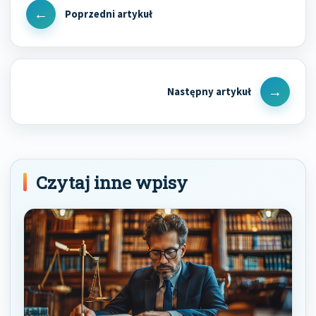
wpisu
Previous
Post
Next
Post
Czytaj inne wpisy