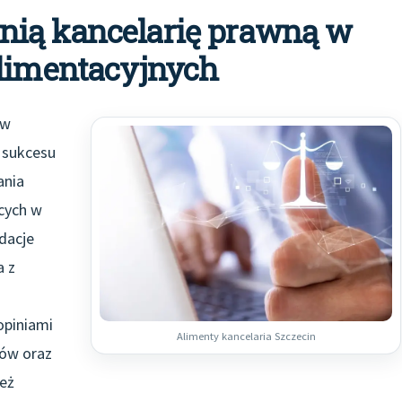
nią kancelarię prawną w
alimentacyjnych
aw
a sukcesu
ania
ących w
dacje
a z
opiniami
Alimenty kancelaria Szczecin
ków oraz
eż