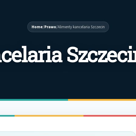
Home
/
Prawo
/
Alimenty kancelaria Szczecin
celaria Szczeci