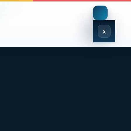
Close
x
Menu