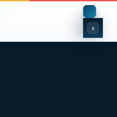
Close
x
Menu