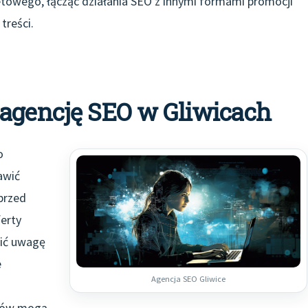
towego, łącząc działania SEO z innymi formami promocji
treści.
 agencję SEO w Gliwicach
o
awić
 przed
erty
cić uwagę
e
Agencja SEO Gliwice
ntów mogą