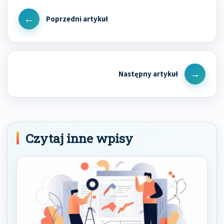
Nawigacja
wpisu
Previous
Post
Next
Post
Czytaj inne wpisy