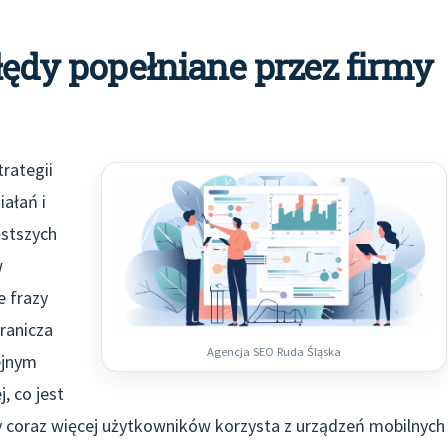
błędy popełniane przez firmy
rategii
ałań i
ęstszych
w
e frazy
ranicza
Agencja SEO Ruda Śląska
ejnym
, co jest
dy coraz więcej użytkowników korzysta z urządzeń mobilnych