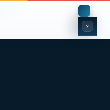
Close
x
Menu