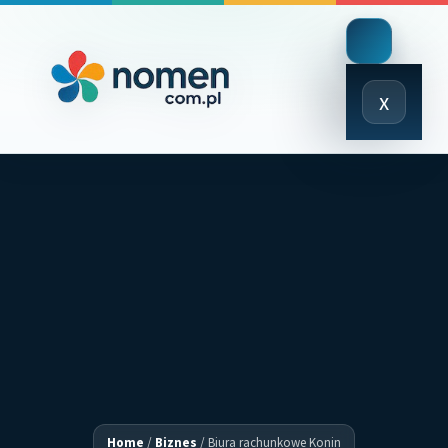
Close
x
Menu
Home
/
Biznes
/
Biura rachunkowe Konin