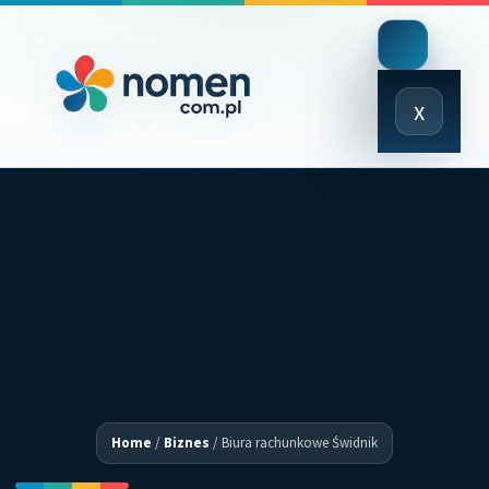
Close
x
Menu
Home
/
Biznes
/
Biura rachunkowe Świdnik