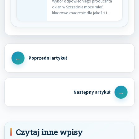
Wybór odpowiedniego producenta
okien w Szczecinie może mieć
kluczowe znaczenie dla jakości i
trwałości naszych…
Nawigacja
wpisu
Previous
Post
Next
Post
Czytaj inne wpisy