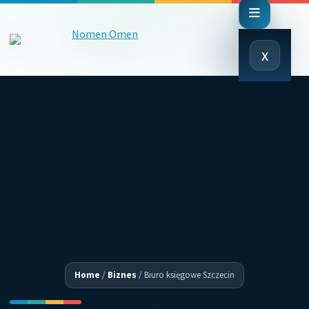
Close
x
Menu
Home
/
Biznes
/
Biuro księgowe Szczecin