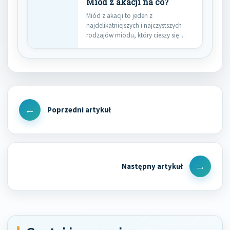
Miód z akacji na co?
Miód z akacji to jeden z
najdelikatniejszych i najczystszych
rodzajów miodu, który cieszy się
dużą…
Nawigacja
wpisu
Previous
Post
Next
Post