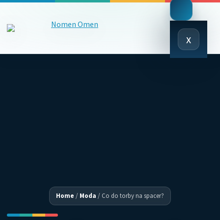
Close
x
Menu
Home
/
Moda
/
Co do torby na spacer?