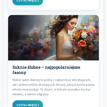
CZYTAJ WIĘCEJ
Suknie ślubne – najpopularniejsze
fasony
Wybór sukni ślubnej to jedna z najbardziej ekscytujących,
ale i jednocześnie stresujących decyzji, jaką przyszła panna
młoda musi podjąć. To dzień, w którym wszystko ma być
idealne, a suknia odgrywa
CZYTAJ WIĘCEJ