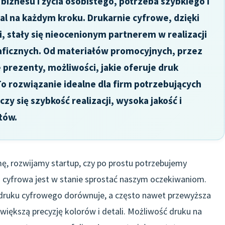
iznesu i życia osobistego, potrzeba szybkiego i
l na każdym kroku. Drukarnie cyfrowe, dzięki
, stały się nieocenionym partnerem w realizacji
aficznych. Od materiałów promocyjnych, przez
prezenty, możliwości, jakie oferuje druk
To rozwiązanie idealne dla firm potrzebujących
czy się szybkość realizacji, wysoka jakość i
tów.
ę, rozwijamy startup, czy po prostu potrzebujemy
a cyfrowa jest w stanie sprostać naszym oczekiwaniom.
druku cyfrowego dorównuje, a często nawet przewyższa
większą precyzję kolorów i detali. Możliwość druku na