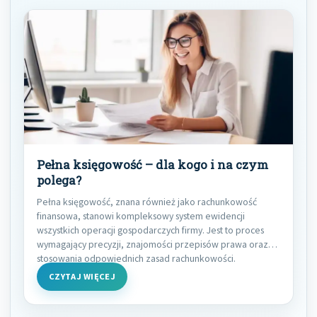
Pełna księgowość – dla kogo i na czym
polega?
Pełna księgowość, znana również jako rachunkowość
finansowa, stanowi kompleksowy system ewidencji
wszystkich operacji gospodarczych firmy. Jest to proces
wymagający precyzji, znajomości przepisów prawa oraz
stosowania odpowiednich zasad rachunkowości.
Zrozumienie, dla
CZYTAJ WIĘCEJ