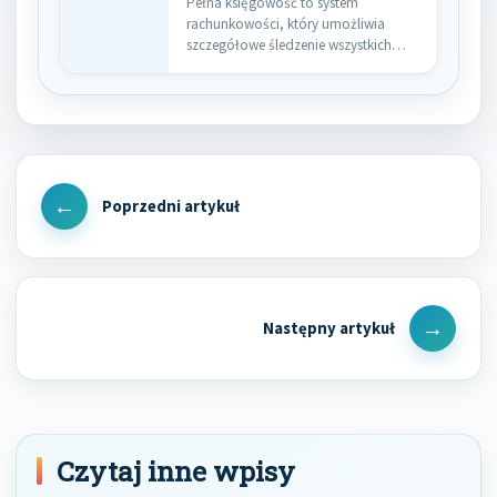
Pełna księgowość to system
rachunkowości, który umożliwia
szczegółowe śledzenie wszystkich
operacji finansowych w firmie. W…
Nawigacja
wpisu
Previous
Post
Next
Post
Czytaj inne wpisy