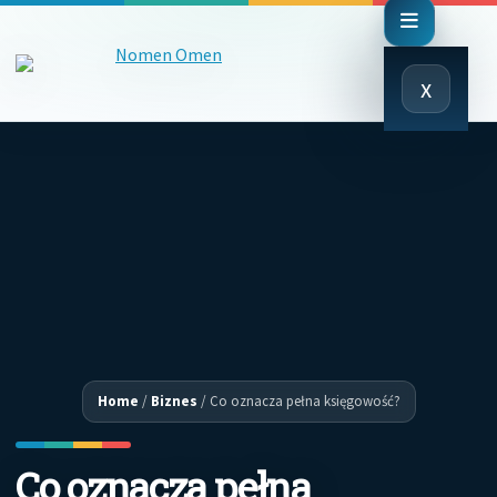
Close
x
Menu
Home
/
Biznes
/
Co oznacza pełna księgowość?
Co oznacza pełna