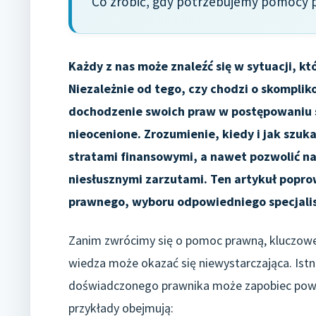
Co zrobić, gdy potrzebujemy pomocy
Każdy z nas może znaleźć się w sytuacji, k
Niezależnie od tego, czy chodzi o skompli
dochodzenie swoich praw w postępowaniu 
nieocenione. Zrozumienie, kiedy i jak szuk
stratami finansowymi, a nawet pozwolić n
niesłusznymi zarzutami. Ten artykuł poprow
prawnego, wyboru odpowiedniego specjalist
Zanim zwrócimy się o pomoc prawną, kluczowe 
wiedza może okazać się niewystarczająca. Istni
doświadczonego prawnika może zapobiec powa
przykłady obejmują: