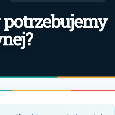
y potrzebujemy
nej?