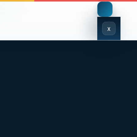
Close
x
Menu