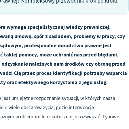
 prawnej? Kompleksowy przewodnik krok po kroku
tóra wymaga specjalistycznej wiedzy prawniczej.
kowaną umowę, spór z sąsiadem, problemy w pracy, czy
sądowym, profesjonalne doradztwo prawne jest
ać takiej pomocy, może uchronić nas przed błędami,
a odzyskanie należnych nam środków czy obronę przed
adzi Cię przez proces identyfikacji potrzeby wsparcia
y oraz efektywnego korzystania z jego usług.
jest umiejętne rozpoznanie sytuacji, w których nasza
eje wiele obszarów życia, gdzie interwencja
żnym problemom lub skutecznie je rozwiązać. Typowe