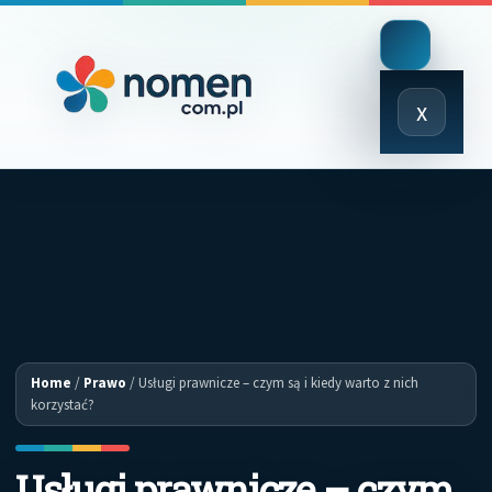
Close
x
Menu
Home
/
Prawo
/
Usługi prawnicze – czym są i kiedy warto z nich
korzystać?
Usługi prawnicze – czym