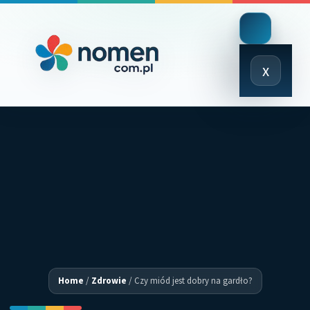
Close
x
Menu
Home
/
Zdrowie
/
Czy miód jest dobry na gardło?