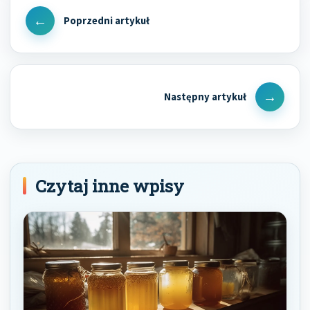
wpisu
Previous
Post
Next
Post
Czytaj inne wpisy