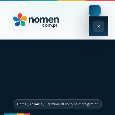
Close
x
Menu
Home
/
Zdrowie
/
Czy miod jest dobry na chore gardło?