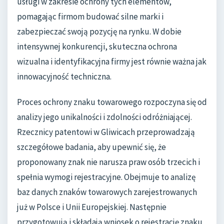
usługi w zakresie ochrony tych elementów,
pomagając firmom budować silne marki i
zabezpieczać swoją pozycję na rynku. W dobie
intensywnej konkurencji, skuteczna ochrona
wizualna i identyfikacyjna firmy jest równie ważna jak
innowacyjność techniczna.
Proces ochrony znaku towarowego rozpoczyna się od
analizy jego unikalności i zdolności odróżniającej.
Rzecznicy patentowi w Gliwicach przeprowadzają
szczegółowe badania, aby upewnić się, że
proponowany znak nie narusza praw osób trzecich i
spełnia wymogi rejestracyjne. Obejmuje to analizę
baz danych znaków towarowych zarejestrowanych
już w Polsce i Unii Europejskiej. Następnie
przygotowują i składają wniosek o rejestrację znaku