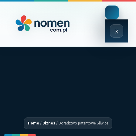
Close
x
Menu
Home
/
Biznes
/
Doradztwo patentowe Gliwice