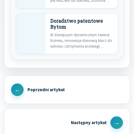
jest kluczem do sukcesu, ochrona
własności…
Doradztwo patentowe
Bytom
W dzisiejszym dynamicznym świecie
biznesu, innowacje stanowią klucz do
sukcesu i utrzymania przewagi
konkurencyjnej. Firmy…
Nawigacja
wpisu
Previous
Post
Next
Post