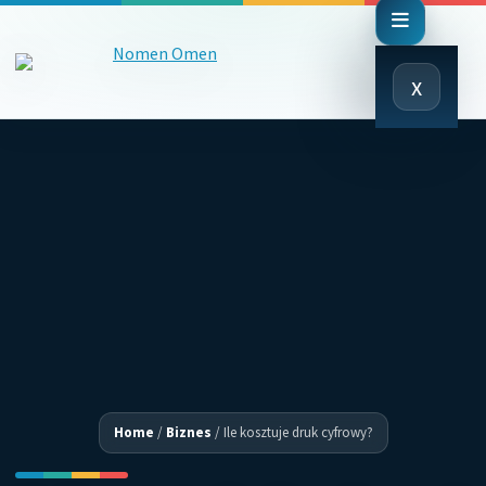
Close
x
Menu
Home
/
Biznes
/
Ile kosztuje druk cyfrowy?