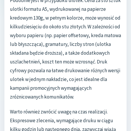
Podobnie jest w przypadku ulotek. Cena za sto sztuk
ulotki formatu A5, wydrukowanej na papierze
kredowym 130g, w pełnym kolorze, może wynosić od
kilkudziesięciu do około stu złotych. W zależności od
wyboru papieru (np. papier offsetowy, kreda matowa
lub błyszcząca), gramatury, liczby stron (ulotka
składana będzie droższa), a także dodatkowych
uszlachetnień, koszt ten może wzrosnąć. Druk
cyfrowy pozwala na łatwe drukowanie różnych wersji
ulotek w jednym nakładzie, co jest idealne dla
kampanii promocyjnych wymagających
zróżnicowanych komunikatów.
Warto również zwrócić uwagę na czas realizacji.
Ekspresowe zlecenia, wymagające druku w ciągu
kilku godzin lub następnego dnia, zazwyczaj wiążą