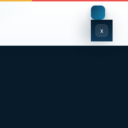
Close
x
Menu