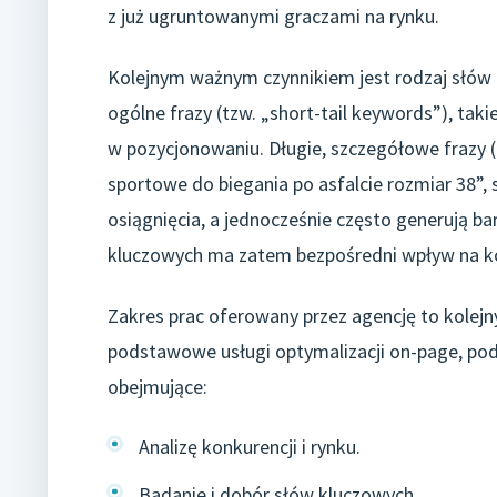
z już ugruntowanymi graczami na rynku.
Kolejnym ważnym czynnikiem jest rodzaj słów 
ogólne frazy (tzw. „short-tail keywords”), taki
w pozycjonowaniu. Długie, szczegółowe frazy (
sportowe do biegania po asfalcie rozmiar 38”, 
osiągnięcia, a jednocześnie często generują 
kluczowych ma zatem bezpośredni wpływ na ko
Zakres prac oferowany przez agencję to kolejn
podstawowe usługi optymalizacji on-page, po
obejmujące:
Analizę konkurencji i rynku.
Badanie i dobór słów kluczowych.