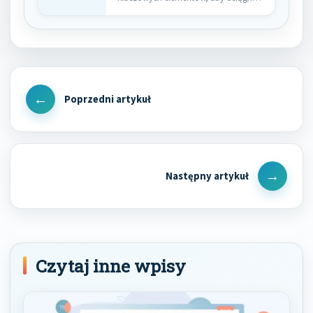
wysokie pozycje w…
Nawigacja
wpisu
Previous
Post
Next
Post
Czytaj inne wpisy