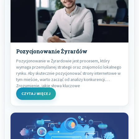
Pozycjonowanie Żyrardów
Pozycjonowanie w Żyrardowie jest procesem, który
wymaga przemyślanej strategii oraz znajomości lokalnego
rynku. Aby skutecznie pozycjonować strony internetowe w
tym mieście, warto zacząć od analizy konkurencji.
Zrozumienie, jakie słowa kluczowe
CZYTAJ WIĘCEJ