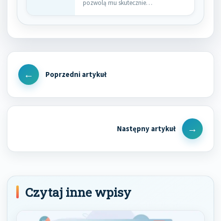
pozwolą mu skutecznie
optymalizować strony internetowe…
Nawigacja
wpisu
Previous
Post
Next
Post
Czytaj inne wpisy