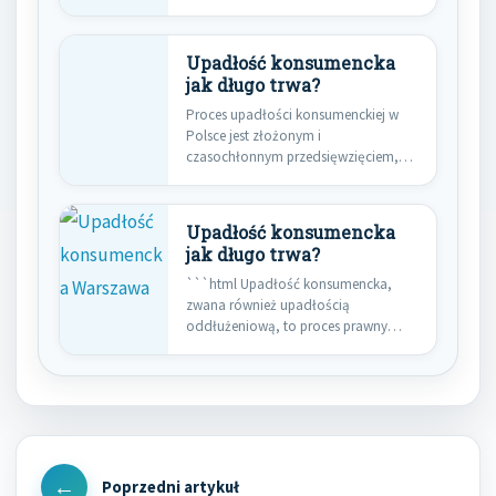
umożliwiająca osobie fizycznej, która
utraciła zdolność…
Upadłość konsumencka
jak długo trwa?
Proces upadłości konsumenckiej w
Polsce jest złożonym i
czasochłonnym przedsięwzięciem,
które wymaga od dłużnika
zrozumienia…
Upadłość konsumencka
jak długo trwa?
```html Upadłość konsumencka,
zwana również upadłością
oddłużeniową, to proces prawny
umożliwiający osobie fizycznej
nieprowadzącej działalności…
Nawigacja
wpisu