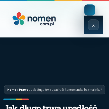
Close
x
Menu
Home
/
Prawo
/
Jak długo trwa upadłość konsumencka bez majątku?
Jak długo trwa upadłość