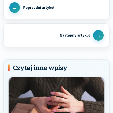
wpisu
Previous
Post
Next
Post
Czytaj inne wpisy