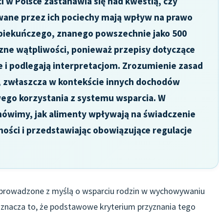
 w Polsce zastanawia się nad kwestią, czy
wane przez ich pociechy mają wpływ na prawo
opiekuńczego, znanego powszechnie jako 500
iczne wątpliwości, ponieważ przepisy dotyczące
 i podlegają interpretacjom. Zrozumienie zasad
, zwłaszcza w kontekście innych dochodów
wego korzystania z systemu wsparcia. W
ówimy, jak alimenty wpływają na świadczenie
sności i przedstawiając obowiązujące regulacje
prowadzone z myślą o wsparciu rodzin w wychowywaniu
j. Oznacza to, że podstawowe kryterium przyznania tego