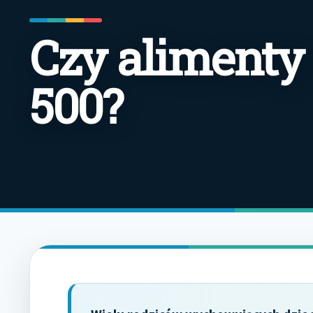
Czy alimenty 
500?