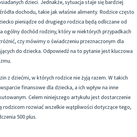
osiadanych dzieci. Jednakże, sytuacja staje się bardziej
ródła dochodu, takie jak właśnie alimenty. Rodzice często
ziecko pieniądze od drugiego rodzica będą odliczane od
na ogólny dochód rodziny, który w niektórych przypadkach
zróżnić, czy mówimy o świadczeniu przeznaczonym dla
ających do dziecka. Odpowiedź na to pytanie jest kluczowa
izmu.
zin z dziećmi, w których rodzice nie żyją razem. W takich
wsparcie finansowe dla dziecka, a ich wpływ na inne
kutowanym. Celem niniejszego artykułu jest dostarczenie
gą rodzicom rozwiać wszelkie wątpliwości dotyczące tego,
czenia 500 plus.