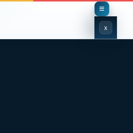
Close
x
Menu