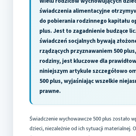
Wielu rodziców wychowujących dzieci
świadczenia alimentacyjne otrzymy
do pobierania rodzinnego kapitału 
plus. Jest to zagadnienie budzące l
świadczeń socjalnych bywają złożone
rządzących przyznawaniem 500 plus
rodziny, jest kluczowe dla prawidło
niniejszym artykule szczegółowo om
500 plus, wyjaśniając wszelkie nieja
prawne.
Świadczenie wychowawcze 500 plus zostało w
dzieci, niezależnie od ich sytuacji materialne