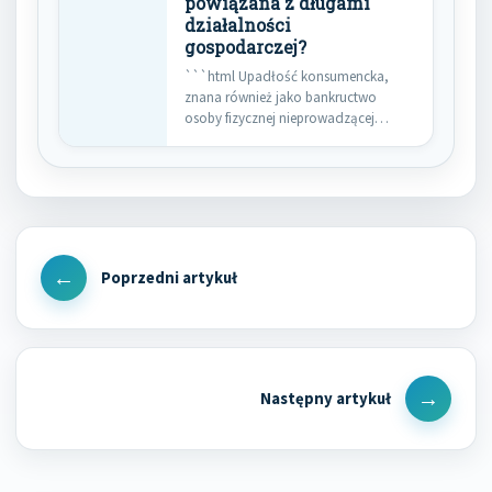
powiązana z długami
działalności
gospodarczej?
```html Upadłość konsumencka,
znana również jako bankructwo
osoby fizycznej nieprowadzącej
działalności gospodarczej, to
procedura prawna,…
Nawigacja
wpisu
Previous
Post
Next
Post