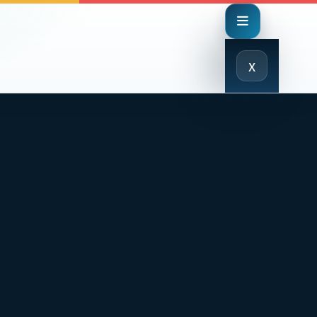
Close
x
Menu