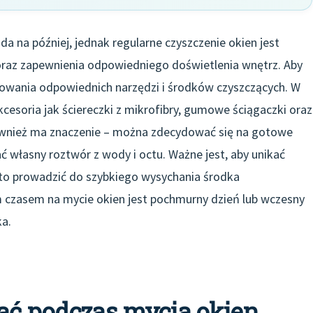
da na później, jednak regularne czyszczenie okien jest
oraz zapewnienia odpowiedniego doświetlenia wnętrz. Aby
owania odpowiednich narzędzi i środków czyszczących. W
kcesoria jak ściereczki z mikrofibry, gumowe ściągaczki oraz
ównież ma znaczenie – można zdecydować się na gotowe
 własny roztwór z wody i octu. Ważne jest, aby unikać
to prowadzić do szybkiego wysychania środka
 czasem na mycie okien jest pochmurny dzień lub wczesny
ka.
wać podczas mycia okien