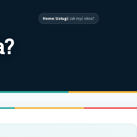
Home
/
Usługi
/
Jak myć okna?
a?