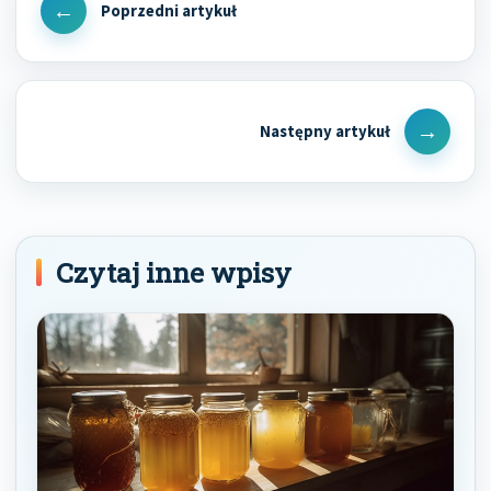
wpisu
Previous
Post
Next
Post
Czytaj inne wpisy