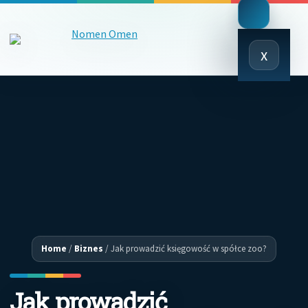
Close
x
Menu
Home
/
Biznes
/
Jak prowadzić księgowość w spółce zoo?
Jak prowadzić