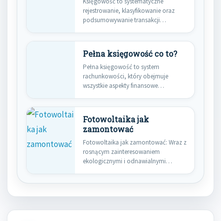
Księgowość to systematyczne
rejestrowanie, klasyfikowanie oraz
podsumowywanie transakcji
finansowych przedsiębiorstwa. Jej
głównym celem jest dostarczenie…
Pełna księgowość co to?
Pełna księgowość to system
rachunkowości, który obejmuje
wszystkie aspekty finansowe
działalności gospodarczej. Jest to
bardziej…
Fotowoltaika jak
zamontować
Fotowoltaika jak zamontować: Wraz z
rosnącym zainteresowaniem
ekologicznymi i odnawialnymi
źródłami energii, fotowoltaika zyskuje
coraz…
Nawigacja