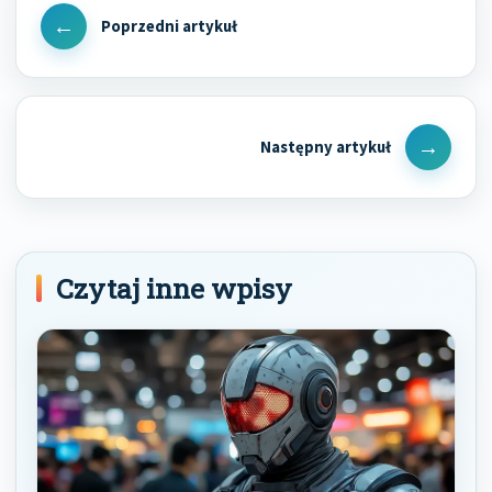
wpisu
Previous
Post
Next
Post
Czytaj inne wpisy