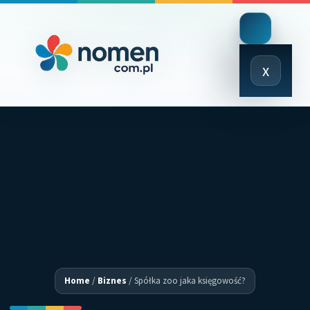
Close
x
Menu
Home
/
Biznes
/
Spółka zoo jaka księgowość?