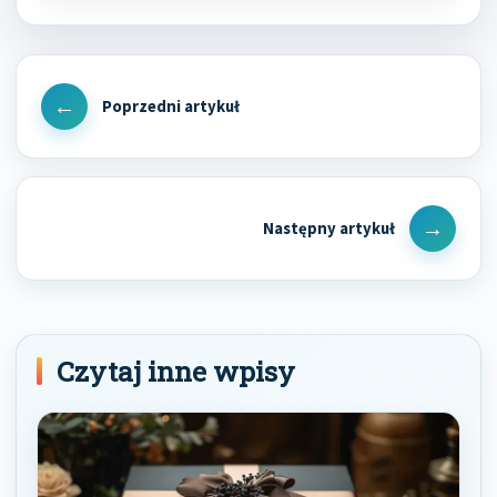
Nawigacja
wpisu
Previous
Post
Next
Post
Czytaj inne wpisy