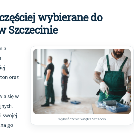
jczęściej wybierane do
 Szczecinie
nia
a
iej
ton oraz
y
wia się w
jnych.
i swojej
Wykończenie wnętrz Szczecin
żna go