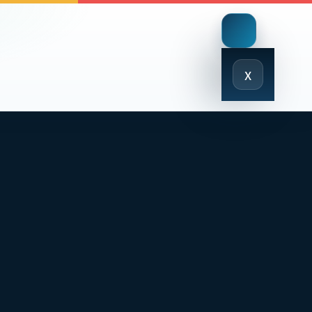
Close
x
Menu