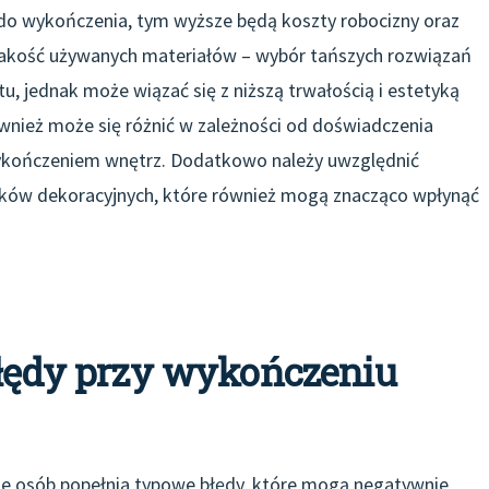
do wykończenia, tym wyższe będą koszty robocizny oraz
jakość używanych materiałów – wybór tańszych rozwiązań
u, jednak może wiązać się z niższą trwałością i estetyką
wnież może się różnić w zależności od doświadczenia
 wykończeniem wnętrz. Dodatkowo należy uwzględnić
ków dekoracyjnych, które również mogą znacząco wpłynąć
błędy przy wykończeniu
le osób popełnia typowe błędy, które mogą negatywnie