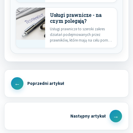
pomocy…
Usługi prawnicze - na
czym polegają?
Usługi prawnicze to szeroki zakres
działań podejmowanych przez
prawników, które mają na celu pomoc
klientom…
Nawigacja
wpisu
Previous
Post
Next
Post