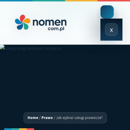
Close
x
Menu
Home
/
Prawo
/
Jak wybrać usługi prawnicze?