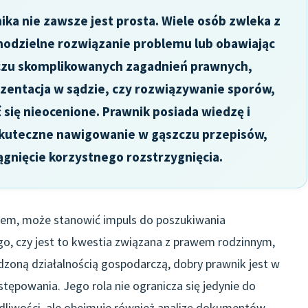
ika nie zawsze jest prosta. Wiele osób zwleka z
amodzielne rozwiązanie problemu lub obawiając
iczu skomplikowanych zagadnień prawnych,
zentacja w sądzie, czy rozwiązywanie sporów,
się nieocenione. Prawnik posiada wiedzę i
skuteczne nawigowanie w gąszczu przepisów,
ągnięcie korzystnego rozstrzygnięcia.
awem, może stanowić impuls do poszukiwania
go, czy jest to kwestia związana z prawem rodzinnym,
oną działalnością gospodarczą, dobry prawnik jest w
tępowania. Jego rola nie ogranicza się jedynie do
dliwości, ale obejmuje również analizę dokumentów,