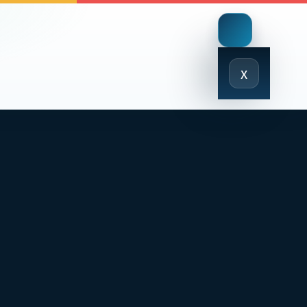
Close
x
Menu