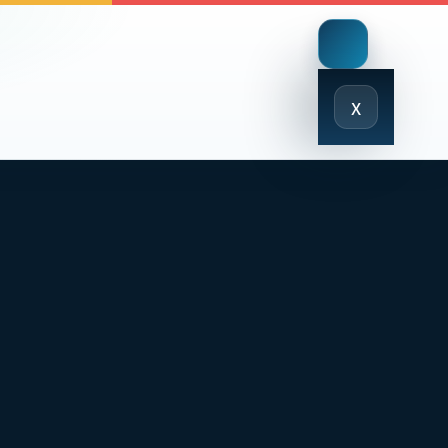
Close
x
Menu