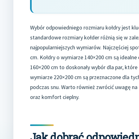
Wybór odpowiedniego rozmiaru kołdry jest klu
standardowe rozmiary kołder różnią się w zale
najpopularniejszych wymiarów. Najczęściej sp
cm. Kołdry o wymiarze 140×200 cm są idealne d
160×200 cm to doskonały wybór dla par, które p
wymiarze 220×200 cm są przeznaczone dla tych
podczas snu. Warto również zwrócić uwagę na g
oraz komfort cieplny.
Jak dobrać odpowiedni