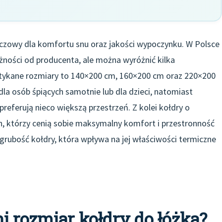
czowy dla komfortu snu oraz jakości wypoczynku. W Polsce
żności od producenta, ale można wyróżnić kilka
otykane rozmiary to 140×200 cm, 160×200 cm oraz 220×200
la osób śpiących samotnie lub dla dzieci, natomiast
referują nieco większą przestrzeń. Z kolei kołdry o
, którzy cenią sobie maksymalny komfort i przestronność
rubość kołdry, która wpływa na jej właściwości termiczne
 rozmiar kołdry do łóżka?