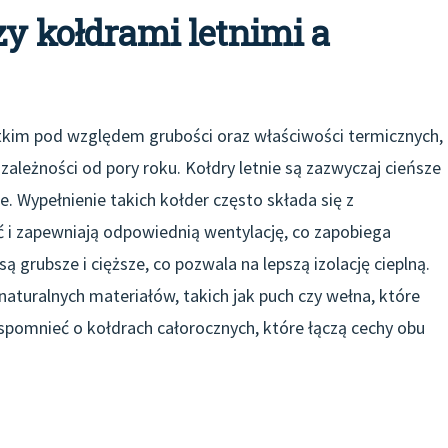
zy kołdrami letnimi a
stkim pod względem grubości oraz właściwości termicznych,
ależności od pory roku. Kołdry letnie są zazwyczaj cieńsze
oce. Wypełnienie takich kołder często składa się z
 i zapewniają odpowiednią wentylację, co zapobiega
ą grubsze i cięższe, co pozwala na lepszą izolację cieplną.
aturalnych materiałów, takich jak puch czy wełna, które
spomnieć o kołdrach całorocznych, które łączą cechy obu