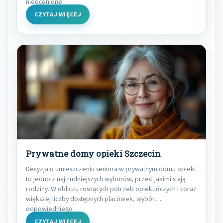
nieocenione.
CZYTAJ WIĘCEJ
Prywatne domy opieki Szczecin
Decyzja o umieszczeniu seniora w prywatnym domu opieki
to jedno z najtrudniejszych wyborów, przed jakimi stają
rodziny. W obliczu rosnących potrzeb opiekuńczych i coraz
większej liczby dostępnych placówek, wybór
odpowiedniego
CZYTAJ WIĘCEJ