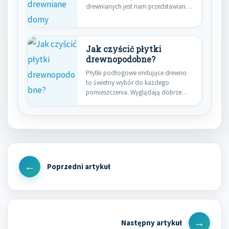
drewnianych jest nam przedstawiana
coraz częściej jako…
Jak czyścić płytki
drewnopodobne?
Płytki podłogowe imitujące drewno
to świetny wybór do każdego
pomieszczenia. Wyglądają dobrze
zarówno w kuchni…
Nawigacja
wpisu
Previous
Post
Next