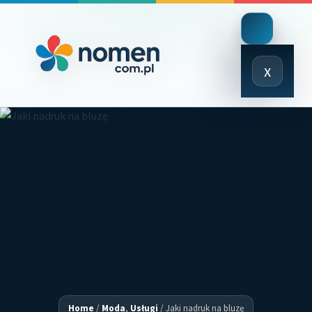
Close
x
Menu
Home
/
Moda
,
Usługi
/
Jaki nadruk na bluzę