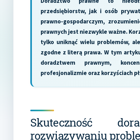
Doradztwo prawne to nieodł
przedsiębiorstw, jak i osób pryw
prawno-gospodarczym, zrozumieni
prawnych jest niezwykle ważne. Kor
tylko uniknąć wielu problemów, ale
zgodne z literą prawa. W tym arty
doradztwem prawnym, koncent
profesjonalizmie oraz korzyściach pł
Skuteczność do
rozwiązywaniu prob