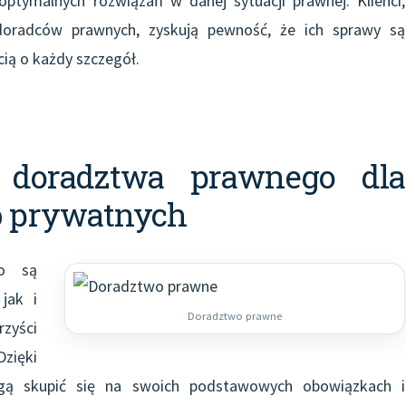
 optymalnych rozwiązań w danej sytuacji prawnej. Klienci,
 doradców prawnych, zyskują pewność, że ich sprawy są
ią o każdy szczegół.
 doradztwa prawnego dla
ób prywatnych
go są
jak i
Doradztwo prawne
rzyści
zięki
ogą skupić się na swoich podstawowych obowiązkach i