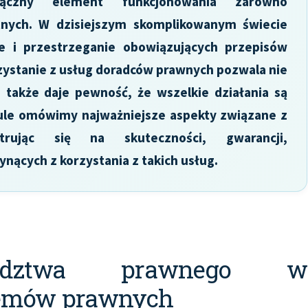
ączny element funkcjonowania zarówno
atnych. W dzisiejszym skomplikowanym świecie
e i przestrzeganie obowiązujących przepisów
zystanie z usług doradców prawnych pozwala nie
 także daje pewność, że wszelkie działania są
kule omówimy najważniejsze aspekty związane z
rując się na skuteczności, gwarancji,
ynących z korzystania z takich usług.
radztwa prawnego w
lemów prawnych