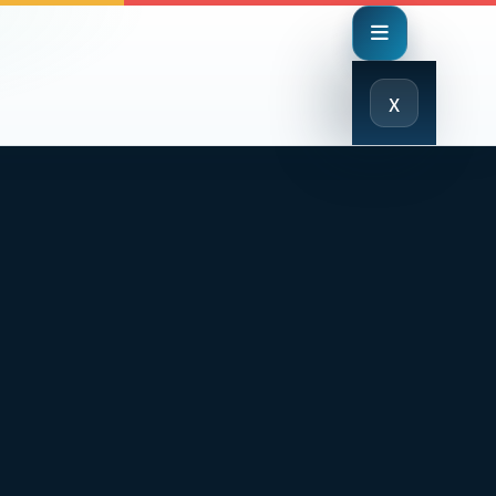
Close
x
Menu