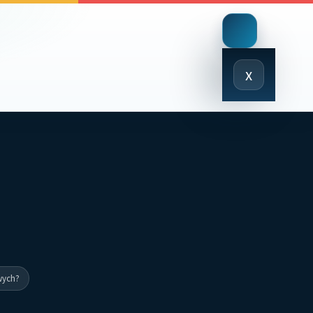
Close
x
Menu
wych?