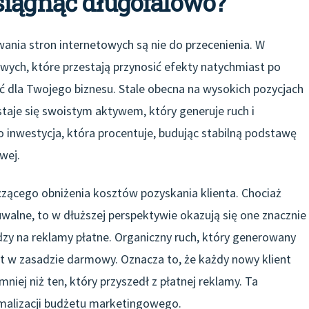
siągnąć długofalowo?
ania stron internetowych są nie do przecenienia. W
wych, które przestają przynosić efekty natychmiast po
ć dla Twojego biznesu. Stale obecna na wysokich pozycjach
taje się swoistym aktywem, który generuje ruch i
to inwestycja, która procentuje, budując stabilną podstawę
wej.
czącego obniżenia kosztów pozyskania klienta. Chociaż
lne, to w dłuższej perspektywie okazują się one znacznie
ędzy na reklamy płatne. Organiczny ruch, który generowany
st w zasadzie darmowy. Oznacza to, że każdy nowy klient
niej niż ten, który przyszedł z płatnej reklamy. Ta
malizacji budżetu marketingowego.