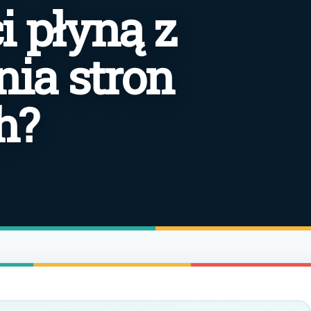
i płyną z
ia stron
h?