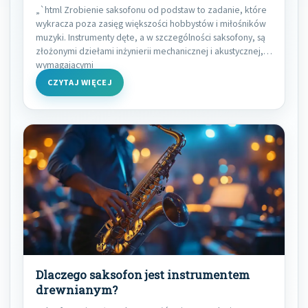
„`html Zrobienie saksofonu od podstaw to zadanie, które
wykracza poza zasięg większości hobbystów i miłośników
muzyki. Instrumenty dęte, a w szczególności saksofony, są
złożonymi dziełami inżynierii mechanicznej i akustycznej,
wymagającymi
CZYTAJ WIĘCEJ
Dlaczego saksofon jest instrumentem
drewnianym?