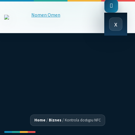
Close
x
Menu
Home
/
Biznes
/
Kontrola dostępu NFC