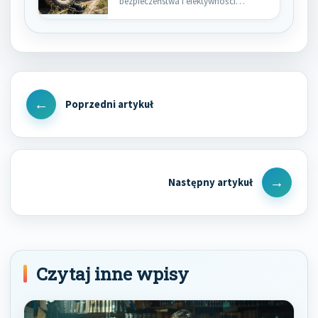
bezpieczeństwa i efektywności
podczas transportu pojazdów.…
Nawigacja
wpisu
Previous
Post
Next
Post
Czytaj inne wpisy