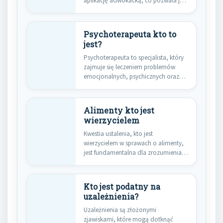
aplikację adwokacką, co pozwala jej
na…
Psychoterapeuta kto to
jest?
Psychoterapeuta to specjalista, który
zajmuje się leczeniem problemów
emocjonalnych, psychicznych oraz
behawioralnych. Jego głównym
celem…
Alimenty kto jest
wierzycielem
Kwestia ustalenia, kto jest
wierzycielem w sprawach o alimenty,
jest fundamentalna dla zrozumienia
całego procesu…
Kto jest podatny na
uzależnienia?
Uzależnienia są złożonymi
zjawiskami, które mogą dotknąć