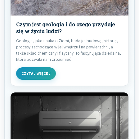
Czym jest geologia i do czego przydaje
się w życiu ludzi?
Geologia, jako nauka o Ziemi, bada jej budowę, historię,
procesy zachodzące w jej wnętrzu i na powierzchni, a
także skład chemiczny i fizyczny. To fascynująca dziedzina,
która pozwala nam zrozumieć
CZYTAJ WIĘCEJ