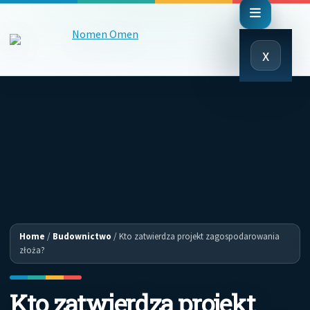
Close
x
Menu
Home
/
Budownictwo
/
Kto zatwierdza projekt zagospodarowania
złoża?
Kto zatwierdza projekt