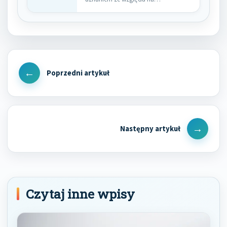
Nawigacja
wpisu
Previous
Post
Next
Post
Czytaj inne wpisy