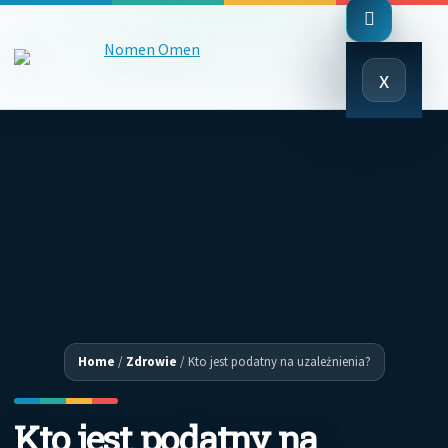
Close
x
Menu
Home
/
Zdrowie
/
Kto jest podatny na uzależnienia?
Kto jest podatny na