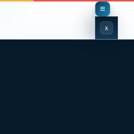
Close
x
Menu