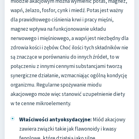
miodzie akacjowym można wymienić potas, magnez,
wapń, żelazo, fosfor, cynk i miedź. Potas jest ważny
dla prawidłowego ciśnienia krwi i pracy mięśni,
magnez wpływa na funkcjonowanie układu
nerwowego i mięśniowego, a wapń jest niezbędny dla
zdrowia kości i zębów. Choć ilości tych składników nie
są znaczące w porównaniu do innych źródeł, to w
połączeniu z innymi cennymi substancjami tworzą
synergiczne działanie, wzmacniając ogólną kondycję
organizmu. Regularne spożywanie miodu
akacjowego może więc stanowić uzupełnienie diety
w te cenne mikroelementy.
Właściwości antyoksydacyjne:
Miód akacjowy
zawiera związki takie jak flawonoidy i kwasy
fenolowe, które działają jako silne