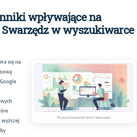
ynniki wpływające na
n Swarzędz w wyszukiwarce
ra się na
ksową
 Google
owych
tóre
Pozycjonowanie stron Swarzędz
 wyższej
zby