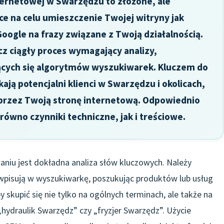
ernetowej w Swarzędzu to złożone, ale
e na celu umieszczenie Twojej witryny jak
ogle na frazy związane z Twoją działalnością.
cz ciągły proces wymagający analizy,
ających się algorytmów wyszukiwarek. Kluczem do
ają potencjalni klienci w Swarzędzu i okolicach,
przez Twoją stronę internetową. Odpowiednio
ówno czynniki techniczne, jak i treściowe.
iu jest dokładna analiza słów kluczowych. Należy
i wpisują w wyszukiwarkę, poszukując produktów lub usług
 skupić się nie tylko na ogólnych terminach, ale także na
 „hydraulik Swarzędz” czy „fryzjer Swarzędz”. Użycie