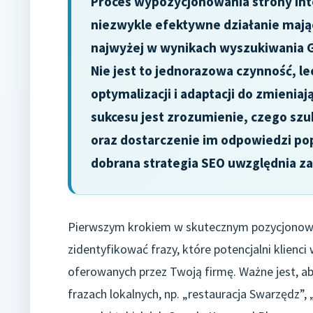
Proces wypozycjonowania strony int
niezwykle efektywne działanie mając
najwyżej w wynikach wyszukiwania Go
Nie jest to jednorazowa czynność, le
optymalizacji i adaptacji do zmieni
sukcesu jest zrozumienie, czego szuk
oraz dostarczenie im odpowiedzi po
dobrana strategia SEO uwzględnia zar
Pierwszym krokiem w skutecznym pozycjonowan
zidentyfikować frazy, które potencjalni klienc
oferowanych przez Twoją firmę. Ważne jest, aby
frazach lokalnych, np. „restauracja Swarzędz”,