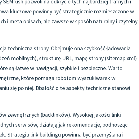
 SEMrush pozwoli na odkrycie tych najbardziej trafnych i
łowa kluczowe powinny być strategicznie rozmieszczone w
ach i meta opisach, ale zawsze w sposób naturalny i czytelny
ja techniczna strony. Obejmuje ona szybkość ładowania
zeń mobilnych), strukturę URL, mapę strony (sitemap.xml)
tóre są łatwe w nawigacji, szybkie i bezpieczne. Warto
wnętrzne, które pomaga robotom wyszukiwarek w
iu się po niej. Dbałość o te aspekty techniczne stanowi
w zewnętrznych (backlinków). Wysokiej jakości linki
odnych serwisów, działają jak rekomendacje, podnosząc
k. Strategia link buildingu powinna być przemyślana i