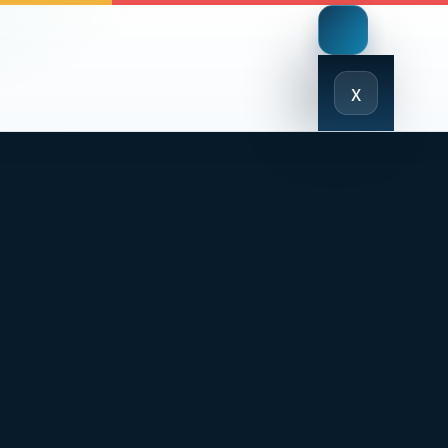
Close
x
Menu